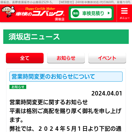
。長野県須坂市小山蒔田2529-5。 【WEB受付】24H年中無休対応/代行料0円、見積り0円、代
車検見積り
無料
須坂店
須坂店ニュース
全て
お知らせ
イベント
営業時間変更のお知らせについて
お知らせ
2024.04.01
営業時間変更に関するお知らせ
平素は格別ご高配を賜り厚く御礼を申し上げ
ます。
弊社では、２０２４年５月１日より下記の通