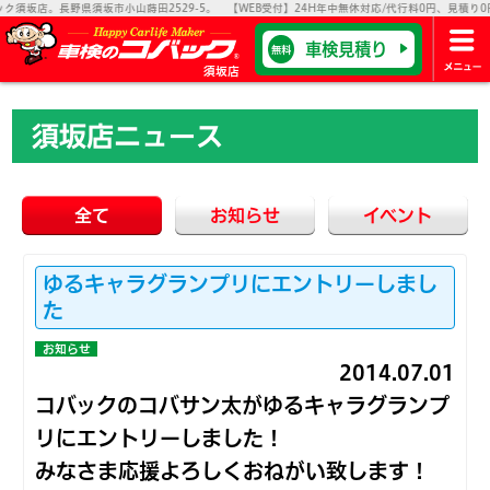
坂店。長野県須坂市小山蒔田2529-5。 【WEB受付】24H年中無休対応/代行料0円、見積り0円
車検見積り
無料
須坂店
須坂店ニュース
全て
お知らせ
イベント
ゆるキャラグランプリにエントリーしまし
た
お知らせ
2014.07.01
コバックのコバサン太がゆるキャラグランプ
リにエントリーしました！
みなさま応援よろしくおねがい致します！