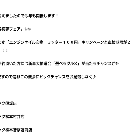
迎えましたので今年も開催します！
春初夢フェア」
✨✨
ます
「エンジンオイル交換 リッター１００円」
キャンペーンと車検期限が２
！！！
予約頂いた方には新春大抽選会「選べるグルメ」が当たるチャンスが
✨
ですので是非この機会にビックチャンスをお見逃しなく♪
ック須坂店
ック松本村井店
ック松本警察署前店