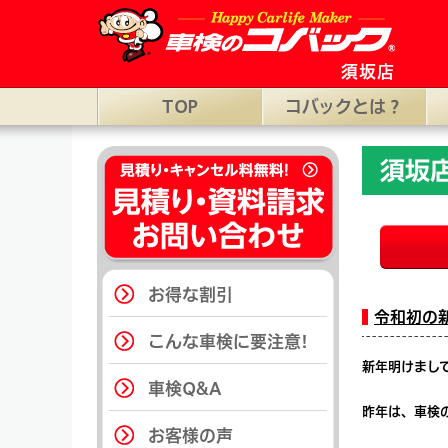
須坂市の車検ならコバック須坂店。長野県須坂市小山蒔田2
須坂店
TOP
コバックとは？
須坂
お得な割引
令和初の
こんな車検に要注意!
新年明けまし
車検Q&A
昨年は、車検
お客様の声