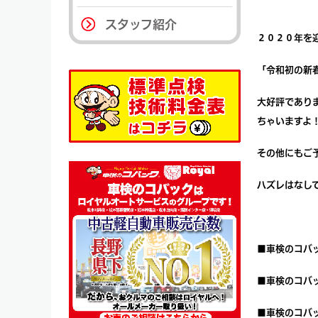
スタッフ紹介
２０２０年を
「令和初の新
大好評であり
ちゃいますよ
その他にもご
ハズレはなし
■
車検のコバ
■
車検のコバ
■
車検のコバ