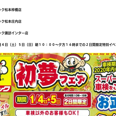
ック松本梓橋店
ック松本庄内店
ック諏訪インター店
月４日（土）５日（日）朝１０：００～夕方１６時までの２日間限定特別イベ