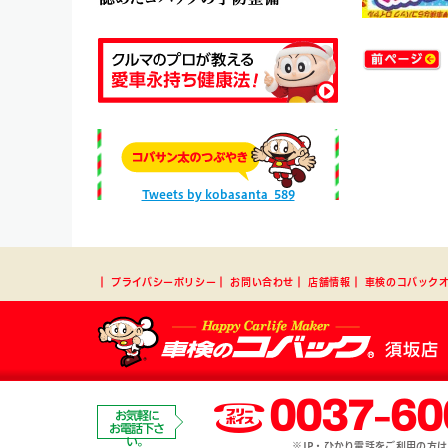
Tweets by kobasanta_589
┃
プライバシーポリシー
┃
お問い合わせ
┃
店舗情報
┃
車検のコバック
須坂店
0037-60
お気軽に
お電話下さ
い。
※IP・ひかり電話をご利用の方は、0